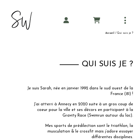
Panneau de gestion des cookies
Coaching
Accueil
/ Qui suis je ?
Pilates
Tarifs
QUI SUIS JE ?
Planning
Je suis Sarah, née en janvier 1992 dans le sud ouest de la
France (81) !
Blog
J’ai atterri à Annecy en 2020 suite à un gros coup de
coeur pour la ville et ses décors en participant à la
A propos
Gravity Race (Swimrun autour du lac).
Mes sports de prédilection sont le triathlon, la
Contact
musculation & le crossfit mais j’adore essayer
différentes disciplines.