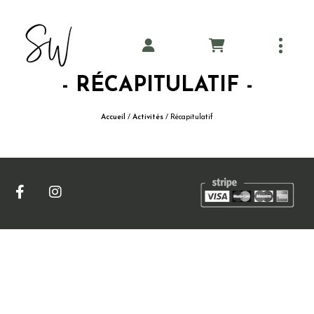
Panneau de gestion des cookies
Coaching
- RÉCAPITULATIF -
Pilates
Accueil
/
Activités
/ Récapitulatif
Tarifs
Planning
Blog
A propos
Contact