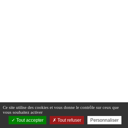
Mentions légales
CGV / CGU
Ce site utilise des cookies et vous donne le contrôle sur ceux que
vous souhaitez activer
Réserver
Tarifs
Compte
Tout accepter
Tout refuser
Personnaliser